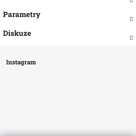
Parametry
Diskuze
Z
á
Instagram
p
a
t
í