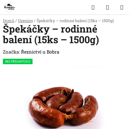
Přejít
Hledat
NÁKUP
na
obsah
KOŠÍK
Domů
/
Uzeniny
/
Špekáčky – rodinné balení (15ks – 1500g)
Špekáčky – rodinné
balení (15ks – 1500g)
Značka:
Řeznictví u Bobra
BEZ PŘIDANÝCH E