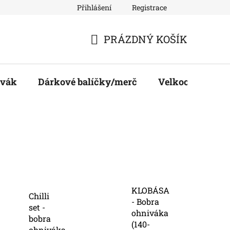
Přihlášení
Registrace
y
Velkoobchod
PRÁZDNÝ KOŠÍK
NÁKUPNÍ
KOŠÍK
ivák
Dárkové balíčky/merč
Velkoobchod
KLOBÁSA
Chilli
- Bobra
set -
ohniváka
bobra
(140-
ohniváka