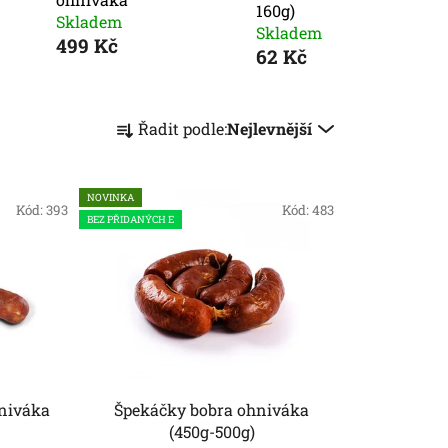
160g)
Skladem
Skladem
499 Kč
62 Kč
Ř
Řadit podle:
Nejlevnější
a
z
e
NOVINKA
Kód:
393
Kód:
483
n
BEZ PŘIDANÝCH E
í
p
r
o
d
u
k
niváka
Špekáčky bobra ohniváka
t
(450g-500g)