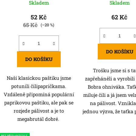
k
Skladem
Skladem
t
ů
52 Kč
62 Kč
65 Kč
(–20 %)
DO KOŠÍKU
DO KOŠÍKU
Trošku jsme si s t
Naší klasickou paštiku jsme
zapřeháněli a vyrobili
potunili čilipapričkama.
Bobra ohniváka. Taťk
Vzdáleně připomíná populární
miluje čili a já jsem vel
paprikovou paštiku, ale pak se
na pálivost. Vznikla
rozjede pálivost a je to
jednou výzva, že taťka p
megabrutál dobré.
BEZ PŘIDANÝCH E