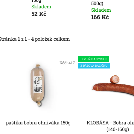
500g)
Skladem
Skladem
52 Kč
166 Kč
Stránka
1
z
1
-
4
položek celkem
V
BEZ PŘIDANÝCH E
ý
Kód:
417
Z PÁJOVA BALÍČKU
p
i
s
p
r
o
d
paštika bobra ohniváka 150g
KLOBÁSA - Bobra oh
u
(140-160g)