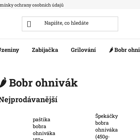
mínky ochrany osobních údajů
Dotační projekt
Kontakt
Uzeniny
Zabijačka
Grilování
🌶️ Bobr ohn
🌶️ Bobr ohnivák
Nejprodávanější
Špekáčky
paštika
bobra
bobra
ohniváka
ohniváka
(450g-
150g