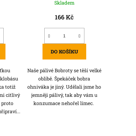
ů
Skladem
166 Kč
DO KOŠÍKU
aťkou
Naše pálivé Bobroty se těší velké
 klobásu
oblibě. Špekáček bobra
a totiž
ohniváka je jiný. Udělali jsme ho
mi citlivý
jemněji pálivý, tak aby vám u
 proto
konzumace nehořel límec.
řipraví...