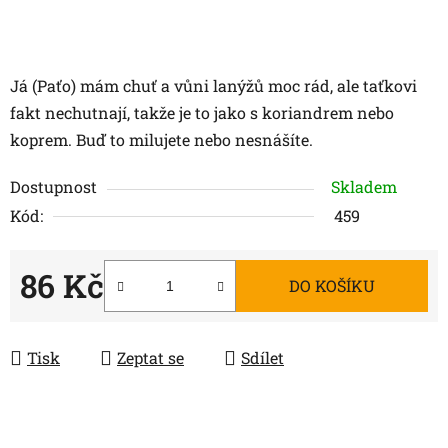
Já (Paťo) mám chuť a vůni lanýžů moc rád, ale taťkovi
fakt nechutnají, takže je to jako s koriandrem nebo
koprem. Buď to milujete nebo nesnášíte.
Dostupnost
Skladem
Kód:
459
86 Kč
DO KOŠÍKU
Měrná cena:
Tisk
Zeptat se
Sdílet