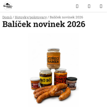
Přejít
Hledat
NÁKUP
na
obsah
KOŠÍK
Domů
/
Hotovky/polotovary
/
Balíček novinek 2026
Balíček novinek 2026