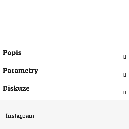
Popis
Parametry
Diskuze
Z
á
Instagram
p
a