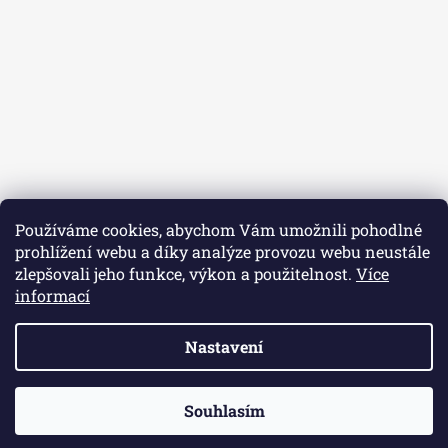
t
í
Používáme cookies, abychom Vám umožnili pohodlné
prohlížení webu a díky analýze provozu webu neustále
zlepšovali jeho funkce, výkon a použitelnost.
Více
informací
Sledovat na Instagramu
Nastavení
Vytvořil Shoptet
Souhlasím
Copyright 2026
Řeznictví u Bobra
. Všechna práva
vyhrazena.